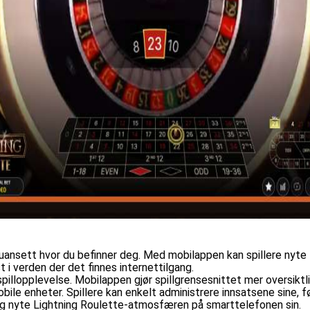
 uansett hvor du befinner deg. Med mobilappen kan spillere nyte
 i verden der det finnes internettilgang.
spillopplevelse. Mobilappen gjør spillgrensesnittet mer oversiktl
obile enheter. Spillere kan enkelt administrere innsatsene sine, 
g nyte Lightning Roulette-atmosfæren på smarttelefonen sin.