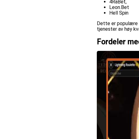
4RaBet,
Leon.Bet
Hell Spin
Dette er populære 
tjenester av høy kva
Fordeler me