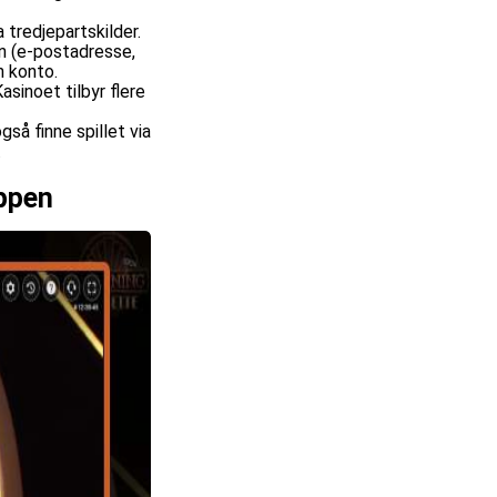
 tredjepartskilder.
on (e-postadresse,
n konto.
sinoet tilbyr flere
så finne spillet via
.
appen