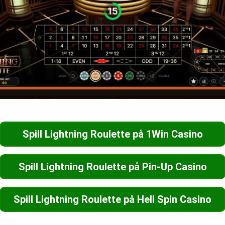
Spill Lightning Roulette på 1Win Casino
Spill Lightning Roulette på Pin-Up Casino
Spill Lightning Roulette på Hell Spin Casino