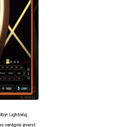
lbyr Lightning
es vanligvis øverst