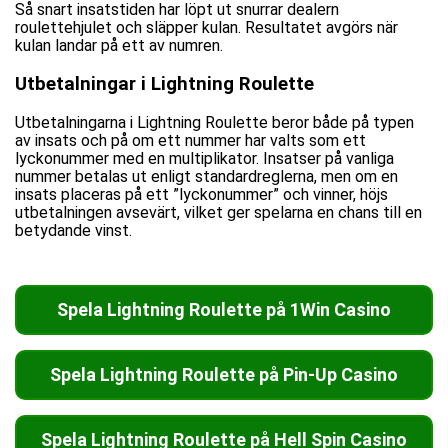
Så snart insatstiden har löpt ut snurrar dealern
roulettehjulet och släpper kulan. Resultatet avgörs när
kulan landar på ett av numren.
Utbetalningar i Lightning Roulette
Utbetalningarna i Lightning Roulette beror både på typen
av insats och på om ett nummer har valts som ett
lyckonummer med en multiplikator. Insatser på vanliga
nummer betalas ut enligt standardreglerna, men om en
insats placeras på ett ”lyckonummer” och vinner, höjs
utbetalningen avsevärt, vilket ger spelarna en chans till en
betydande vinst.
Spela Lightning Roulette på 1Win Casino
Spela Lightning Roulette på Pin-Up Casino
Spela Lightning Roulette på Hell Spin Casino