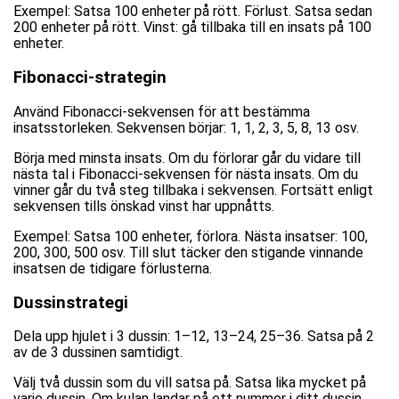
Exempel: Satsa 100 enheter på rött. Förlust. Satsa sedan
200 enheter på rött. Vinst: gå tillbaka till en insats på 100
enheter.
Fibonacci-strategin
Använd Fibonacci-sekvensen för att bestämma
insatsstorleken. Sekvensen börjar: 1, 1, 2, 3, 5, 8, 13 osv.
Börja med minsta insats. Om du förlorar går du vidare till
nästa tal i Fibonacci-sekvensen för nästa insats. Om du
vinner går du två steg tillbaka i sekvensen. Fortsätt enligt
sekvensen tills önskad vinst har uppnåtts.
Exempel: Satsa 100 enheter, förlora. Nästa insatser: 100,
200, 300, 500 osv. Till slut täcker den stigande vinnande
insatsen de tidigare förlusterna.
Dussinstrategi
Dela upp hjulet i 3 dussin: 1–12, 13–24, 25–36. Satsa på 2
av de 3 dussinen samtidigt.
Välj två dussin som du vill satsa på. Satsa lika mycket på
varje dussin. Om kulan landar på ett nummer i ditt dussin