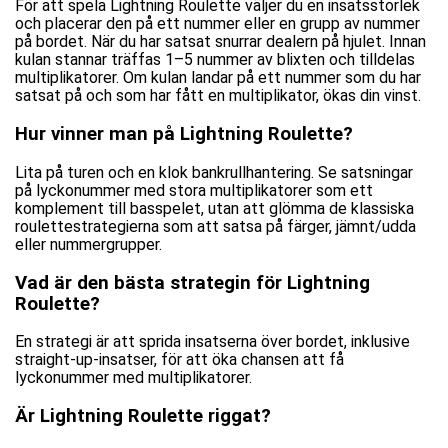
För att spela Lightning Roulette väljer du en insatsstorlek
och placerar den på ett nummer eller en grupp av nummer
på bordet. När du har satsat snurrar dealern på hjulet. Innan
kulan stannar träffas 1–5 nummer av blixten och tilldelas
multiplikatorer. Om kulan landar på ett nummer som du har
satsat på och som har fått en multiplikator, ökas din vinst.
Hur vinner man på Lightning Roulette?
Lita på turen och en klok bankrullhantering. Se satsningar
på lyckonummer med stora multiplikatorer som ett
komplement till basspelet, utan att glömma de klassiska
roulettestrategierna som att satsa på färger, jämnt/udda
eller nummergrupper.
Vad är den bästa strategin för Lightning
Roulette?
En strategi är att sprida insatserna över bordet, inklusive
straight-up-insatser, för att öka chansen att få
lyckonummer med multiplikatorer.
Är Lightning Roulette riggat?