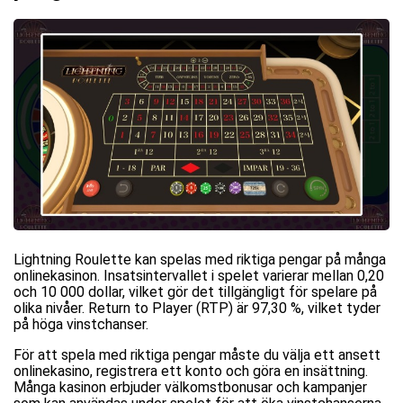
Lightning Roulette kan spelas med riktiga pengar på många
onlinekasinon. Insatsintervallet i spelet varierar mellan 0,20
och 10 000 dollar, vilket gör det tillgängligt för spelare på
olika nivåer. Return to Player (RTP) är 97,30 %, vilket tyder
på höga vinstchanser.
För att spela med riktiga pengar måste du välja ett ansett
onlinekasino, registrera ett konto och göra en insättning.
Många kasinon erbjuder välkomstbonusar och kampanjer