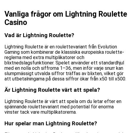
Vanliga frågor om Lightning Roulette
Casino
Vad är Lightning Roulette?
Lightning Roulette är en roulettevariant från Evolution
Gaming som kombinerar de klassiska europeiska roulette-
reglerna med extra multiplikatorer och
blixtnedslagsfunktioner. Spelet använder ett standardhjul
med en nolla och siffrorna 1–36, men inför varje snurr kan
slumpmässigt utvalda siffror träffas av blixten, vilket gör
att utbetalningarna på dessa siffror ökar från x50 till x500.
Är Lightning Roulette värt att spela?
Lightning Roulette är värt att spela om du letar efter en
spännande roulettevariant med potential för enorma
vinster tack vare multiplikatorerna.
Hur spelar man Lightning Roulette?