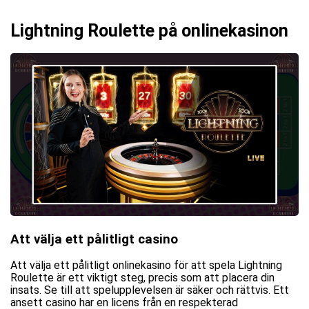
Lightning Roulette på onlinekasinon
Att välja ett pålitligt casino
Att välja ett pålitligt onlinekasino för att spela Lightning
Roulette är ett viktigt steg, precis som att placera din
insats. Se till att spelupplevelsen är säker och rättvis. Ett
ansett casino har en licens från en respekterad