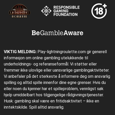
VIKTIG MELDING:
Play-lightningroulette.com gir generell
informasjon om online gambling utelukkende til
underholdnings- og referanseformål. Vi støtter eller
fremmer ikke ulovlige eller uansvarlige gamblingaktiviteter.
Vi anbefaler på det sterkeste å informere deg om ansvarlig
spilling og alltid spille innenfor dine egne grenser. Hvis du
eller noen du kjenner har et spilleproblem, vennligst søk
hjelp umiddelbart hos tilgjengelige rådgivningstjenester.
Husk: gambling skal være en fritidsaktivitet – ikke en
inntektskilde. Spill alltid ansvarlig.