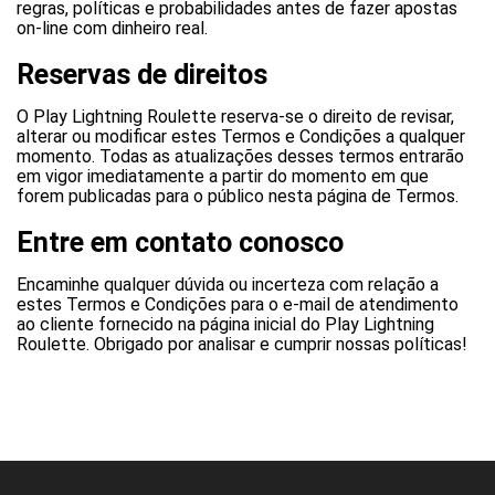
regras, políticas e probabilidades antes de fazer apostas
on-line com dinheiro real.
Reservas de direitos
O Play Lightning Roulette reserva-se o direito de revisar,
alterar ou modificar estes Termos e Condições a qualquer
momento. Todas as atualizações desses termos entrarão
em vigor imediatamente a partir do momento em que
forem publicadas para o público nesta página de Termos.
Entre em contato conosco
Encaminhe qualquer dúvida ou incerteza com relação a
estes Termos e Condições para o e-mail de atendimento
ao cliente fornecido na página inicial do Play Lightning
Roulette. Obrigado por analisar e cumprir nossas políticas!