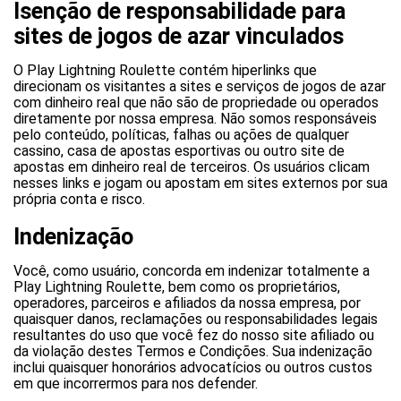
Isenção de responsabilidade para
sites de jogos de azar vinculados
O Play Lightning Roulette contém hiperlinks que
direcionam os visitantes a sites e serviços de jogos de azar
com dinheiro real que não são de propriedade ou operados
diretamente por nossa empresa. Não somos responsáveis
pelo conteúdo, políticas, falhas ou ações de qualquer
cassino, casa de apostas esportivas ou outro site de
apostas em dinheiro real de terceiros. Os usuários clicam
nesses links e jogam ou apostam em sites externos por sua
própria conta e risco.
Indenização
Você, como usuário, concorda em indenizar totalmente a
Play Lightning Roulette, bem como os proprietários,
operadores, parceiros e afiliados da nossa empresa, por
quaisquer danos, reclamações ou responsabilidades legais
resultantes do uso que você fez do nosso site afiliado ou
da violação destes Termos e Condições. Sua indenização
inclui quaisquer honorários advocatícios ou outros custos
em que incorrermos para nos defender.