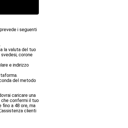
 prevede i seguenti
.
a la valuta del tuo
ne svedesi, corone
lare e indirizzo
attaforma.
 seconda del metodo
dovrai caricare una
che confermi il tuo
e fino a 48 ore, ma
’assistenza clienti