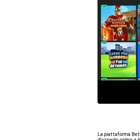
La piattaforma Bet3
d’azzardo online a li