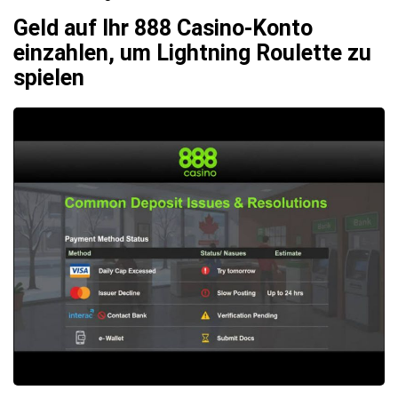
Geld auf Ihr 888 Casino-Konto
einzahlen, um Lightning Roulette zu
spielen