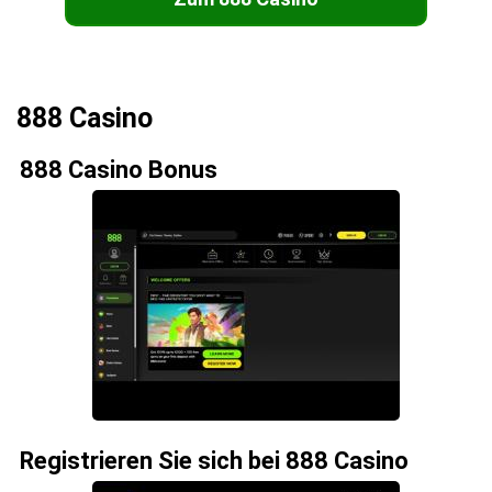
888 Casino
888 Casino Bonus
Registrieren Sie sich bei 888 Casino