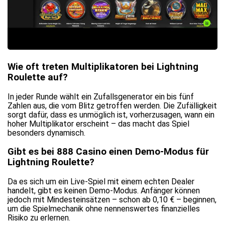
Wie oft treten Multiplikatoren bei Lightning
Roulette auf?
In jeder Runde wählt ein Zufallsgenerator ein bis fünf
Zahlen aus, die vom Blitz getroffen werden. Die Zufälligkeit
sorgt dafür, dass es unmöglich ist, vorherzusagen, wann ein
hoher Multiplikator erscheint – das macht das Spiel
besonders dynamisch.
Gibt es bei 888 Casino einen Demo-Modus für
Lightning Roulette?
Da es sich um ein Live-Spiel mit einem echten Dealer
handelt, gibt es keinen Demo-Modus. Anfänger können
jedoch mit Mindesteinsätzen – schon ab 0,10 € – beginnen,
um die Spielmechanik ohne nennenswertes finanzielles
Risiko zu erlernen.