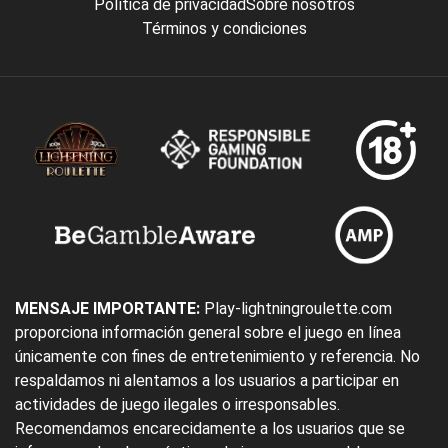
Política de privacidad
Sobre nosotros
Términos y condiciones
MENSAJE IMPORTANTE:
Play-lightningroulette.com
proporciona información general sobre el juego en línea
únicamente con fines de entretenimiento y referencia. No
respaldamos ni alentamos a los usuarios a participar en
actividades de juego ilegales o irresponsables.
Recomendamos encarecidamente a los usuarios que se