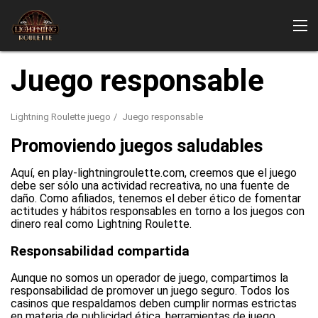
Juego responsable
Lightning Roulette juego
Juego responsable
Promoviendo juegos saludables
Aquí, en play-lightningroulette.com, creemos que el juego
Jugar online
debe ser sólo una actividad recreativa, no una fuente de
daño. Como afiliados, tenemos el deber ético de fomentar
Juegos de ruleta
actitudes y hábitos responsables en torno a los juegos con
dinero real como Lightning Roulette.
Responsabilidad compartida
Aunque no somos un operador de juego, compartimos la
responsabilidad de promover un juego seguro. Todos los
casinos que respaldamos deben cumplir normas estrictas
en materia de publicidad ética, herramientas de juego