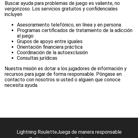
Buscar ayuda para problemas de juego es valiente, no
vergonzoso. Los servicios gratuitos y confidenciales
incluyen
Asesoramiento telefónico, en línea y en persona
Programas certificados de tratamiento de la adicción
al juego
Grupos de apoyo entre iguales
Orientación financiera práctica
Coordinación de la autoexclusión
Consultas jurídicas
Nuestra misión es dotar a los jugadores de información y
recursos para jugar de forma responsable. Póngase en
contacto con nosotros si usted o alguien que conoce
necesita ayuda.
Lightning Roulette
Juega de manera responsable