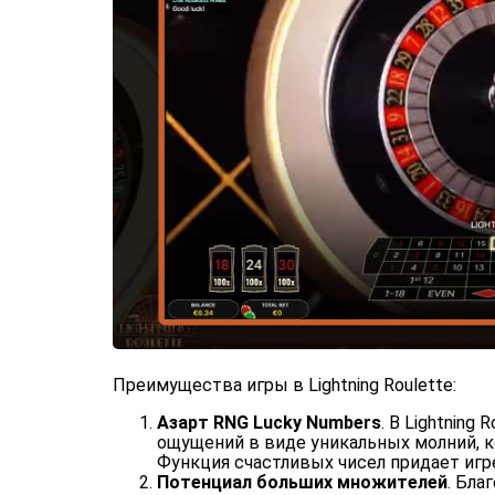
Преимущества игры в Lightning Roulette:
Азарт RNG Lucky Numbers
. В Lightnin
ощущений в виде уникальных молний, 
Функция счастливых чисел придает игр
Потенциал больших множителей
. Бла