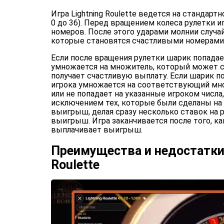
Игра Lightning Roulette ведется на стандарт
0 до 36). Перед вращением колеса рулетки и
номеров. После этого ударами молнии случа
которые становятся счастливыми номерами
Если после вращения рулетки шарик попадае
умножается на множитель, который может со
получает счастливую выплату. Если шарик по
игрока умножается на соответствующий мно
или не попадает на указанные игроком числа,
исключением тех, которые были сделаны на
выигрыш, делая сразу несколько ставок на 
выигрыш. Игра заканчивается после того, ка
выплачивает выигрыш.
Преимущества и недостатки 
Roulette