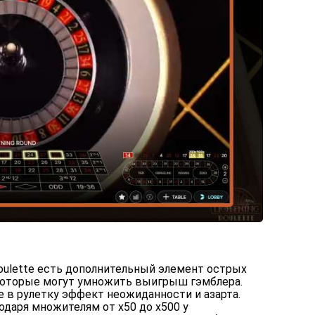
g Roulette есть дополнительный элемент острых
которые могут умножить выигрыш гэмблера.
е в рулетку эффект неожиданности и азарта.
годаря множителям от х50 до х500 у