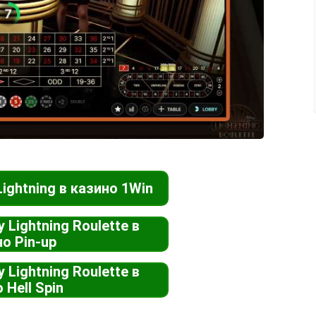
ightning в казино 1Win
 Lightning Roulette в
о Pin-up
 Lightning Roulette в
 Hell Spin