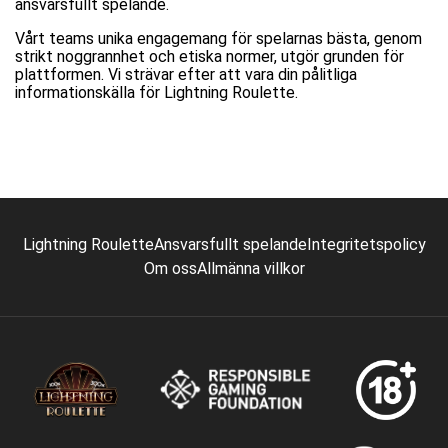
ansvarsfullt spelande.
Vårt teams unika engagemang för spelarnas bästa, genom
strikt noggrannhet och etiska normer, utgör grunden för
plattformen. Vi strävar efter att vara din pålitliga
informationskälla för Lightning Roulette.
Lightning Roulette
Ansvarsfullt spelande
Integritetspolicy
Om oss
Allmänna villkor