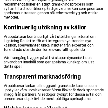
rekommendationer en strikt granskningsprocess som
syftar till att identifiera pålitliga varumärken som prioriterar
spelarnas intressen genom säkerhetsverktyg och etiska
metoder.
Kontinuerlig utökning av källor
Vi uppdaterar kontinuerligt vårt utbildningsmaterial om
Lightning Roulette för att integrera nya trender, nya
kasinon, spelvarianter, unika insikter från experter och
förändrade standarder för ansvarsfullt spelande.
Vår framgång bygger på att vi skapar dynamiskt och
användbart innehåll som ger spelarna kunskap om just
detta spel.
Transparent marknadsföring
Vi publicerar länkar till noggrant granskade kasinon som
uppfyller våra urvalskriterier. Vissa länkar är dock sponsrade
inlägg från partners. Vi redogör tydligt för dessa avtal och
presenterar objektivt de mest pålitliga spelsajterna.