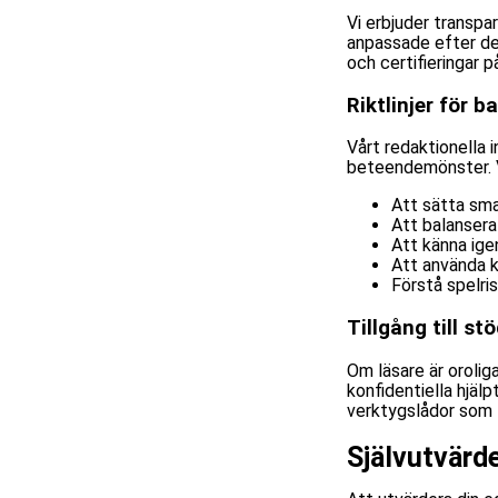
Vi erbjuder transp
anpassade efter der
och certifieringar 
Riktlinjer för 
Vårt redaktionella i
beteendemönster. 
Att sätta sma
Att balansera
Att känna ige
Att använda k
Förstå spelri
Tillgång till st
Om läsare är orolig
konfidentiella hjäl
verktygslådor som 
Självutvärde