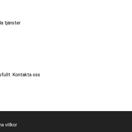
la tjänster
sfullt. Kontakta oss
a villkor