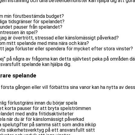
gen inställning och dina beteendemönster kan hjälpa dig att göra 
nom min förutbestämda budget?
mliga tidsgränser för spelandet?
bundet pauser från spelandet?
 intressen än spel?
r jag är övertrött, stressad eller känslomässigt påverkad?
om mitt spelande med mina nära och kära?
att jaga förluster eller spendera för mycket efter stora vinster?
ej” på några av frågorna kan detta självtest peka på områden dä
svarsfullt spelande kan hjälpa dig.
krare spelande
första gången eller vill förbättra sina vanor kan ha nytta av dess
lig förlustgräns innan du börjar spela
t korta pauser för att bryta spelströmmen
landet med andra fritidsaktiviteter
ela när du är för känslomässigt påverkad
a spelutgifter på samma sätt som andra inköp
ts säkerhetsverktyg på ett ansvarsfullt sätt