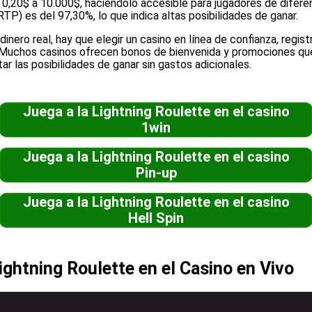
e 0,20$ a 10.000$, haciéndolo accesible para jugadores de diferen
RTP) es del 97,30%, lo que indica altas posibilidades de ganar.
dinero real, hay que elegir un casino en línea de confianza, regis
 Muchos casinos ofrecen bonos de bienvenida y promociones que
tar las posibilidades de ganar sin gastos adicionales.
Juega a la Lightning Roulette en el casino
1win
Juega a la Lightning Roulette en el casino
Pin-up
Juega a la Lightning Roulette en el casino
Hell Spin
ightning Roulette en el Casino en Vivo