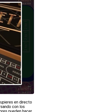
upieres en directo
ersando con los
dores pueden hacer