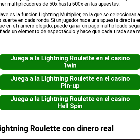
ner multiplicadores de 50x hasta 500x en las apuestas.
ave es la función Lightning Multiplier, en la que se seleccionan a
 suerte en cada ronda. Si un jugador hace una apuesta directa 
ae en el número elegido, puede ganar un pago multiplicado según
añade un elemento de espectáculo y hace que cada tirada sea 
Juega a la Lightning Roulette en el casino
1win
Juega a la Lightning Roulette en el casino
Pin-up
Juega a la Lightning Roulette en el casino
Hell Spin
ightning Roulette con dinero real