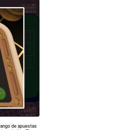
 rango de apuestas