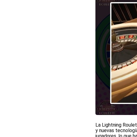
La Lightning Roulet
y nuevas tecnología
jugadores, lo que 