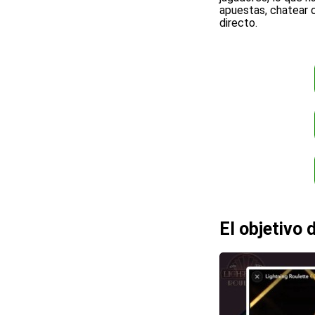
apuestas, chatear c
directo.
El objetivo 