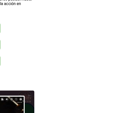
la acción en