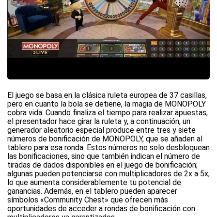
El juego se basa en la clásica ruleta europea de 37 casillas,
pero en cuanto la bola se detiene, la magia de MONOPOLY
cobra vida. Cuando finaliza el tiempo para realizar apuestas,
el presentador hace girar la ruleta y, a continuación, un
generador aleatorio especial produce entre tres y siete
números de bonificación de MONOPOLY, que se añaden al
tablero para esa ronda. Estos números no solo desbloquean
las bonificaciones, sino que también indican el número de
tiradas de dados disponibles en el juego de bonificación;
algunas pueden potenciarse con multiplicadores de 2x a 5x,
lo que aumenta considerablemente tu potencial de
ganancias. Además, en el tablero pueden aparecer
símbolos «Community Chest» que ofrecen más
oportunidades de acceder a rondas de bonificación con