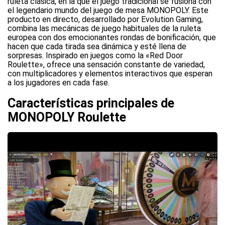
ruleta clásica, en la que el juego tradicional se fusiona con
el legendario mundo del juego de mesa MONOPOLY. Este
producto en directo, desarrollado por Evolution Gaming,
combina las mecánicas de juego habituales de la ruleta
europea con dos emocionantes rondas de bonificación, que
hacen que cada tirada sea dinámica y esté llena de
sorpresas. Inspirado en juegos como la «Red Door
Roulette», ofrece una sensación constante de variedad,
con multiplicadores y elementos interactivos que esperan
a los jugadores en cada fase.
Características principales de
MONOPOLY Roulette