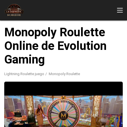
Monopoly Roulette
Online de Evolution
Gaming
Jugar online
Lightning Roulette juego
Monopoly Roulette
Juegos de ruleta