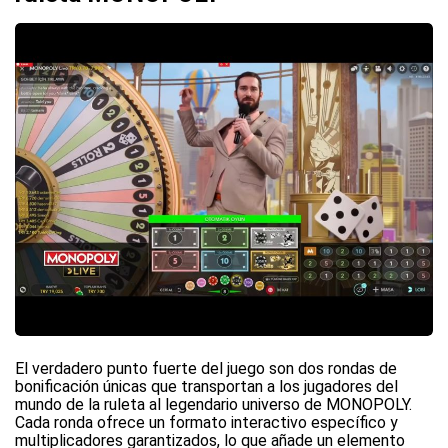
El verdadero punto fuerte del juego son dos rondas de
bonificación únicas que transportan a los jugadores del
mundo de la ruleta al legendario universo de MONOPOLY.
Cada ronda ofrece un formato interactivo específico y
multiplicadores garantizados, lo que añade un elemento