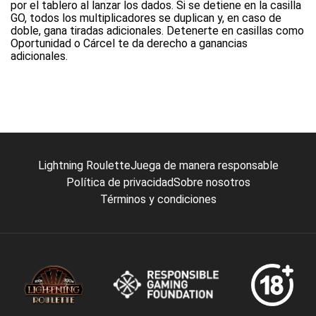
por el tablero al lanzar los dados. Si se detiene en la casilla
GO, todos los multiplicadores se duplican y, en caso de
doble, gana tiradas adicionales. Detenerte en casillas como
Oportunidad o Cárcel te da derecho a ganancias
adicionales.
Lightning Roulette
Juega de manera responsable
Política de privacidad
Sobre nosotros
Términos y condiciones