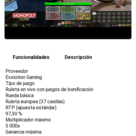
Funcionalidades
Descripción
Proveedor
Evolution Gaming
Tipo de juego
Ruleta en vivo con juegos de bonificación
Rueda básica
Ruleta europea (37 casillas)
RTP (apuesta estándar)
97,30 %
Multiplicador máximo
5 000x
Ganancia máxima