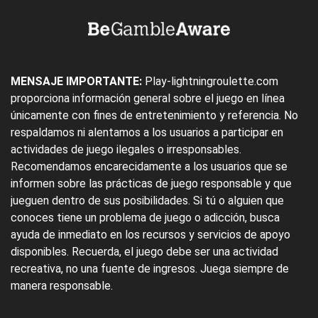
MENSAJE IMPORTANTE:
Play-lightningroulette.com
proporciona información general sobre el juego en línea
únicamente con fines de entretenimiento y referencia. No
respaldamos ni alentamos a los usuarios a participar en
actividades de juego ilegales o irresponsables.
Recomendamos encarecidamente a los usuarios que se
informen sobre las prácticas de juego responsable y que
jueguen dentro de sus posibilidades. Si tú o alguien que
conoces tiene un problema de juego o adicción, busca
ayuda de inmediato en los recursos y servicios de apoyo
disponibles. Recuerda, el juego debe ser una actividad
recreativa, no una fuente de ingresos. Juega siempre de
manera responsable.