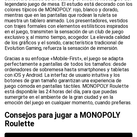
legendario juego de mesa. El estudio está decorado con los
colores típicos de MONOPOLY: rojo, blanco y dorado,
mientras que en las pantallas que rodean la ruleta se
muestra un tablero animado. Los presentadores, vestidos
con trajes formales con elementos estilísticos inspirados
en el juego, transmiten la sensación de un club de juego
exclusivo y, al mismo tiempo, acogedor. La elevada calidad
de los gráficos y el sonido, característica tradicional de
Evolution Gaming, refuerza la sensación de inmersión.
Gracias a su enfoque «Mobile-First», el juego se adapta
perfectamente a pantallas de todos los tamaños: desde
ordenadores de sobremesa hasta smartphones y tabletas
con iOS y Android. La interfaz de usuario intuitiva y los
botones de gran tamaño garantizan una experiencia de
juego cómoda en pantallas táctiles. MONOPOLY Roulette
está disponible las 24 horas del día, para que puedas
sumergirte en el ambiente de la gran ciudad y en la
emoción del juego en cualquier momento, cuando prefieras.
Consejos para jugar a MONOPOLY
Roulette