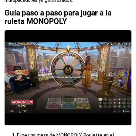
multiplicadores ya garantizados.
Guía paso a paso para jugar a la
ruleta MONOPOLY
Elige una mesa de MONOPOLY Roulette en el