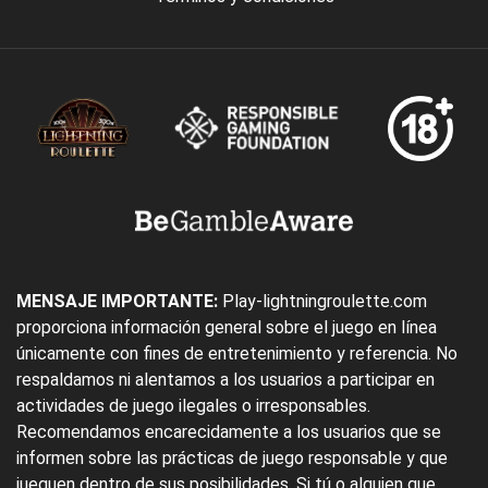
MENSAJE IMPORTANTE:
Play-lightningroulette.com
proporciona información general sobre el juego en línea
únicamente con fines de entretenimiento y referencia. No
respaldamos ni alentamos a los usuarios a participar en
actividades de juego ilegales o irresponsables.
Recomendamos encarecidamente a los usuarios que se
informen sobre las prácticas de juego responsable y que
jueguen dentro de sus posibilidades. Si tú o alguien que