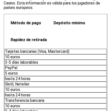
Casino. Esta información es válida para los jugadores de
países europeos.
Método de pago
Depósito mínimo
Rapidez de retirada
Tarjetas bancarias (Visa, Mastercard)
10 euros
3-5 días laborables
PayPal
5 euros
hasta 24 horas
Skrill, Neteller
10 euros
hasta 24 horas
Transferencia bancaria
10 euros