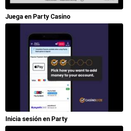
Juega en Party Casino
Inicia sesión en Party