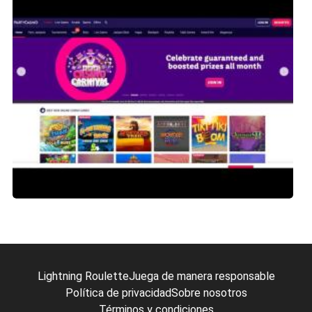
Lightning Roulette
Juega de manera responsable
Política de privacidad
Sobre nosotros
Términos y condiciones