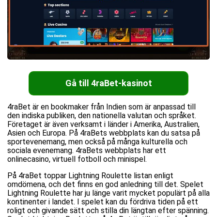
Gå till 4raBet-kasinot
4raBet är en bookmaker från Indien som är anpassad till
den indiska publiken, den nationella valutan och språket.
Företaget är även verksamt i länder i Amerika, Australien,
Asien och Europa. På 4raBets webbplats kan du satsa på
sportevenemang, men också på många kulturella och
sociala evenemang. 4raBets webbplats har ett
onlinecasino, virtuell fotboll och minispel.
På 4raBet toppar Lightning Roulette listan enligt
omdömena, och det finns en god anledning till det. Spelet
Lightning Roulette har ju länge varit mycket populärt på alla
kontinenter i landet. I spelet kan du fördriva tiden på ett
roligt och givande sätt och stilla din längtan efter spänning.