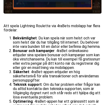
Att spela Lightning Roulette via 4raBets mobilapp har flera
fördelar:
Bekvämlighet
. Du kan spela när som helst och var
som helst där du har tillgång till internet. Du behöver
inte vara bunden till en dator eller befinna dig hemma.
Bonusar och kampanjer
. 4raBet onlinekasino
erbjuder sina spelare bonusar och kampanjer som kan
öka vinstchanserna. Du kan till exempel få gratissnurr
eller extra pengar på ditt konto när du registrerar dig
eller gör en insättning via mobilappen.
Säkerhet
: 4raBet-appen erbjuder en hög
säkerhetsnivå för alla transaktioner och användarnas
personuppgifter.
Teknisk support
: Om du har problem eller frågor kan
du alltid kontakta den tekniska supporten, som är
tillgänglig dygnet runt och står redo att hjälpa dig att
lösa eventuella problem.
Optimering
: 4raBet-appen har ett gränssnitt som är