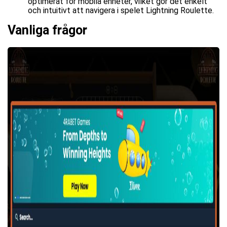
optimerat för mobila enheter, vilket gör det enkelt
och intuitivt att navigera i spelet Lightning Roulette.
Vanliga frågor