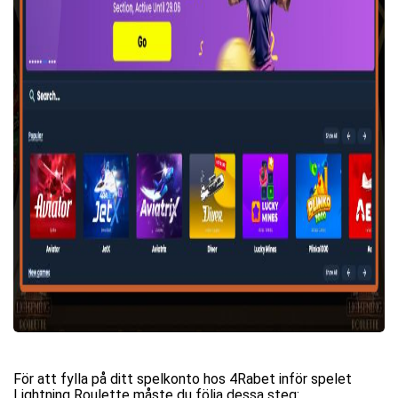
För att fylla på ditt spelkonto hos 4Rabet inför spelet
Lightning Roulette måste du följa dessa steg: