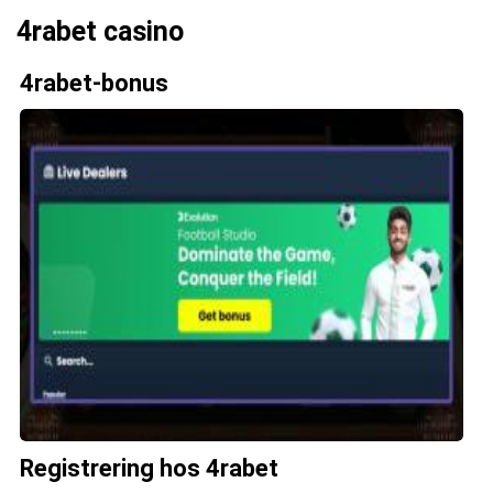
4rabet casino
4rabet-bonus
Registrering hos 4rabet