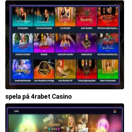
spela på 4rabet Casino