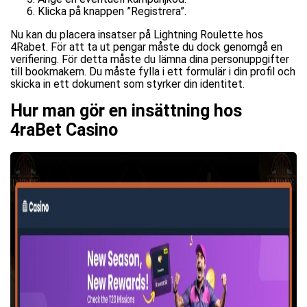
Klicka på knappen ”Registrera”.
Nu kan du placera insatser på Lightning Roulette hos
4Rabet. För att ta ut pengar måste du dock genomgå en
verifiering. För detta måste du lämna dina personuppgifter
till bookmakern. Du måste fylla i ett formulär i din profil och
skicka in ett dokument som styrker din identitet.
Hur man gör en insättning hos
4raBet Casino