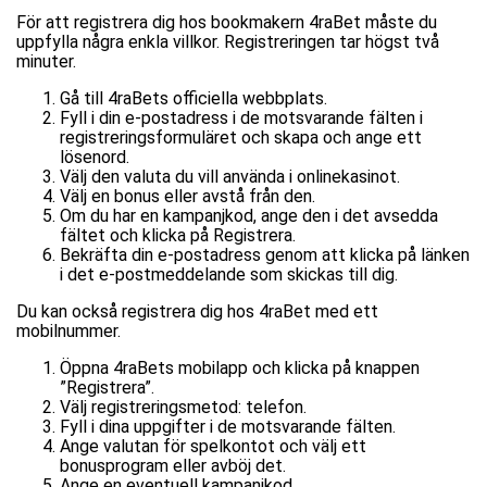
För att registrera dig hos bookmakern 4raBet måste du
uppfylla några enkla villkor. Registreringen tar högst två
minuter.
Gå till 4raBets officiella webbplats.
Fyll i din e-postadress i de motsvarande fälten i
registreringsformuläret och skapa och ange ett
lösenord.
Välj den valuta du vill använda i onlinekasinot.
Välj en bonus eller avstå från den.
Om du har en kampanjkod, ange den i det avsedda
fältet och klicka på Registrera.
Bekräfta din e-postadress genom att klicka på länken
i det e-postmeddelande som skickas till dig.
Du kan också registrera dig hos 4raBet med ett
mobilnummer.
Öppna 4raBets mobilapp och klicka på knappen
”Registrera”.
Välj registreringsmetod: telefon.
Fyll i dina uppgifter i de motsvarande fälten.
Ange valutan för spelkontot och välj ett
bonusprogram eller avböj det.
Ange en eventuell kampanjkod.