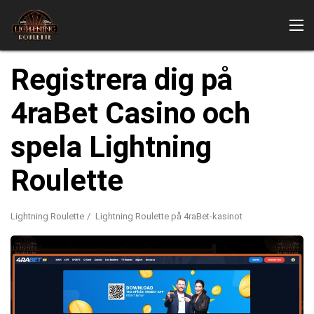
Registrera dig på
4raBet Casino och
spela Lightning
Roulette
Spela online
Roulette-spel
Lightning Roulette
Lightning Roulette på 4raBet-kasinot